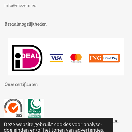
Info@mezem.eu
Betaalmogelijkheden
Onze certificaten
© 2020 Mezem Maaltijdservice
I Privacybeleid
I
Algemene
Deze website gebruikt cookies voor analyse-
voorwaarden
doeleinden en/of het tonen van advertenties.