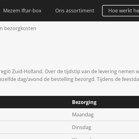
Mezem Iftar-box
Ons assortiment
Hoe werkt h
en bezorgkosten
egio Zuid-Holland. Over de tijdstip van de levering nemen wi
 dezelfde dag/avond de bestelling bezorgd. Tijdens de fees
Bezorging
Maandag
Dinsdag