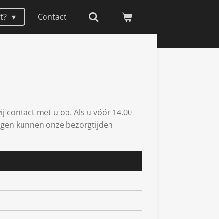
et?
Contact
j contact met u op. Als u vóór 14.00
tdagen kunnen onze bezorgtijden