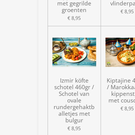
met gegrilde
vlinderp
groenten
€ 8,95
€ 8,95
Izmir köfte
Kiptajine 
schotel 460gr /
/ Marokka
Schotel van
kippenst
ovale
met cous
rundergehaktb
€ 8,95
alletjes met
bulgur
€ 8,95