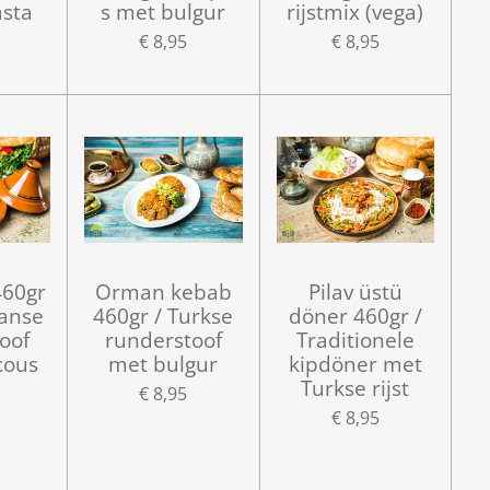
asta
s met bulgur
rijstmix (vega)
€ 8,95
€ 8,95
460gr
Orman kebab
Pilav üstü
anse
460gr / Turkse
döner 460gr /
oof
runderstoof
Traditionele
cous
met bulgur
kipdöner met
Turkse rijst
€ 8,95
€ 8,95