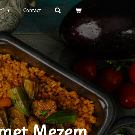
et?
Contact
 met Mezem