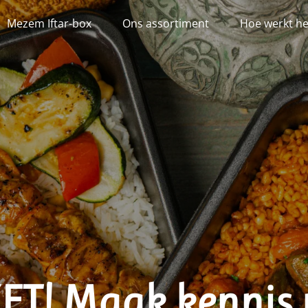
Mezem Iftar-box
Ons assortiment
Hoe werkt h
ET! Maak kennis