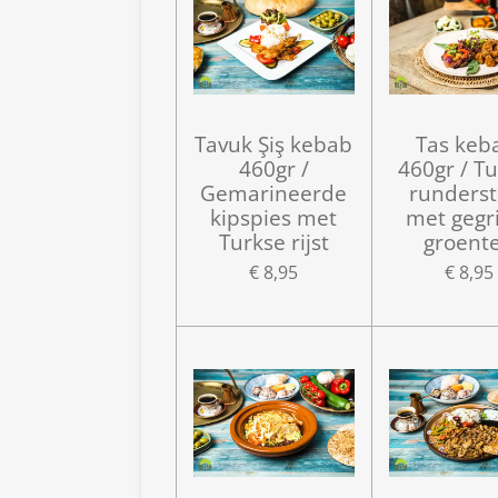
Tavuk Şiş kebab
Tas keb
460gr /
460gr / T
Gemarineerde
runderst
kipspies met
met gegr
Turkse rijst
groent
€ 8,95
€ 8,95