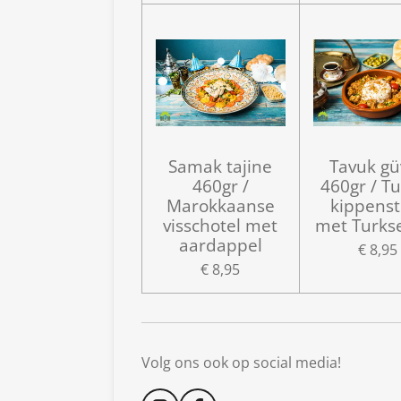
Samak tajine
Tavuk gü
460gr /
460gr / T
Marokkaanse
kippenst
visschotel met
met Turkse 
aardappel
€ 8,95
€ 8,95
Volg ons ook op social media!