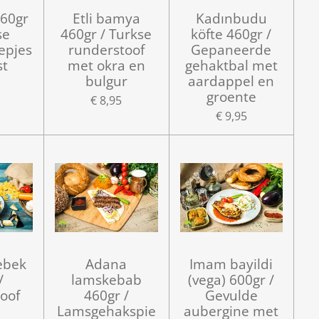
460gr
Etli bamya
Kadınbudu
se
460gr / Turkse
köfte 460gr /
epjes
runderstoof
Gepaneerde
st
met okra en
gehaktbal met
bulgur
aardappel en
groente
€ 8,95
€ 9,95
ebek
Adana
Imam bayildi
/
lamskebab
(vega) 600gr /
oof
460gr /
Gevulde
Lamsgehakspie
aubergine met