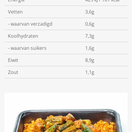
Vetten
3,6g
- waarvan verzadigd
0,6g
Koolhydraten
7,3g
- waarvan suikers
1,6g
Eiwit
8,9g
Zout
1,1g