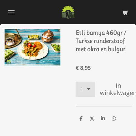
Ga
direct
naar
de
Etli bamya 460gr /
hoofdinhoud
Turkse runderstoof
met okra en bulgur
€ 8,95
In
winkelwage
D
D
S
D
e
e
h
e
l
e
a
l
e
l
r
e