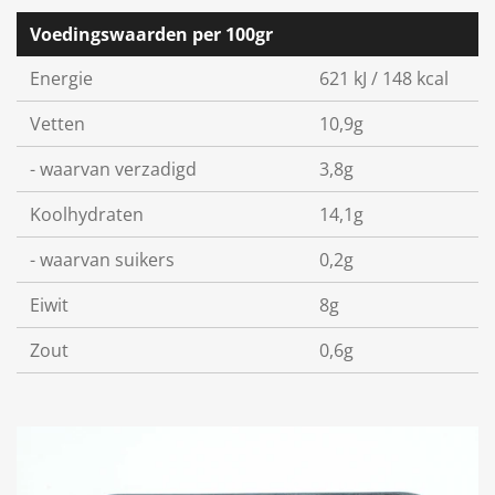
Voedingswaarden per 100gr
Energie
621 kJ / 148 kcal
Vetten
10,9g
- waarvan verzadigd
3,8g
Koolhydraten
14,1g
- waarvan suikers
0,2g
Eiwit
8g
Zout
0,6g