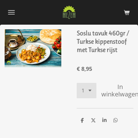
Ga
direct
naar
de
Soslu tavuk 460gr /
hoofdinhoud
Turkse kippenstoof
met Turkse rijst
€ 8,95
In
winkelwage
D
D
S
D
e
e
h
e
l
e
a
l
e
l
r
e