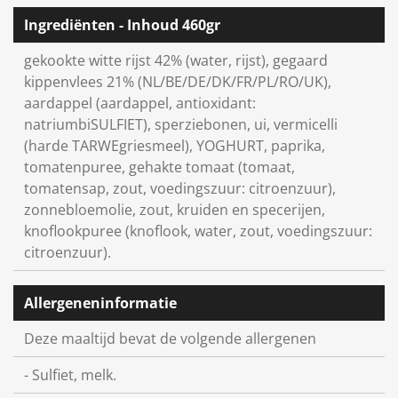
n
e
n
Ingrediënten - Inhoud 460gr
gekookte witte rijst 42% (water, rijst), gegaard
kippenvlees 21% (NL/BE/DE/DK/FR/PL/RO/UK),
aardappel (aardappel, antioxidant:
natriumbiSULFIET), sperziebonen, ui, vermicelli
(harde TARWEgriesmeel), YOGHURT, paprika,
tomatenpuree, gehakte tomaat (tomaat,
tomatensap, zout, voedingszuur: citroenzuur),
zonnebloemolie, zout, kruiden en specerijen,
knoflookpuree (knoflook, water, zout, voedingszuur:
citroenzuur).
Allergeneninformatie
Deze maaltijd bevat de volgende allergenen
- Sulfiet, melk.