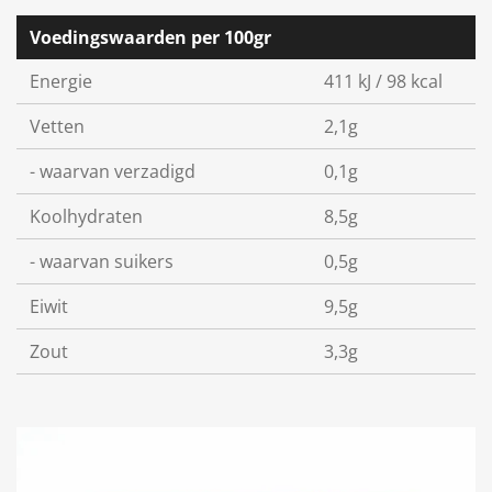
Voedingswaarden per 100gr
Energie
411 kJ / 98 kcal
Vetten
2,1g
- waarvan verzadigd
0,1g
Koolhydraten
8,5g
- waarvan suikers
0,5g
Eiwit
9,5g
Zout
3,3g