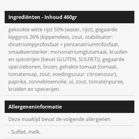
l
e
a
l
e
l
r
e
n
e
n
Ingrediënten - Inhoud 460gr
gekookte witte rijst 50% (water, rijst), gegaarde
kipgyros 26% (kippenvlees, zout, stabilisator:
dinatriumpyrofosfaat + pentanatriumtrifosfaat,
smaakversterker: mononatriumglutamaat, kruiden
en specerijen (bevat GLUTEN, SULFIET)), gegaarde
sperziebonen, linzen, gehakte tomaat (tomaat,
tomatensap, zout, voedingszuur: citroenzuur),
paprika, zonnebloemolie, ui, zout, tomatenpuree,
kruiden en specerijen.
Allergeneninformatie
Deze maaltijd bevat de volgende allergenen
- Sulfiet, melk.