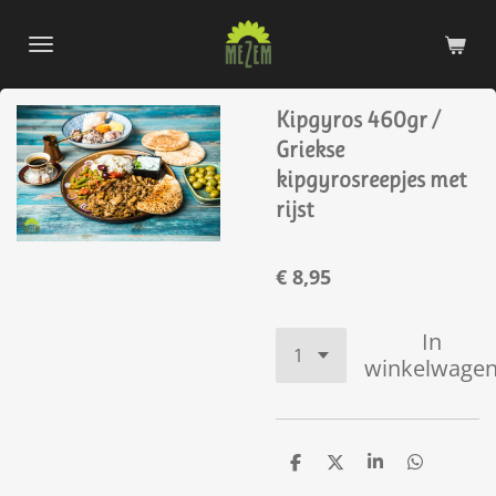
Ga
direct
naar
de
Kipgyros 460gr /
hoofdinhoud
Griekse
kipgyrosreepjes met
rijst
€ 8,95
In
winkelwage
D
D
S
D
e
e
h
e